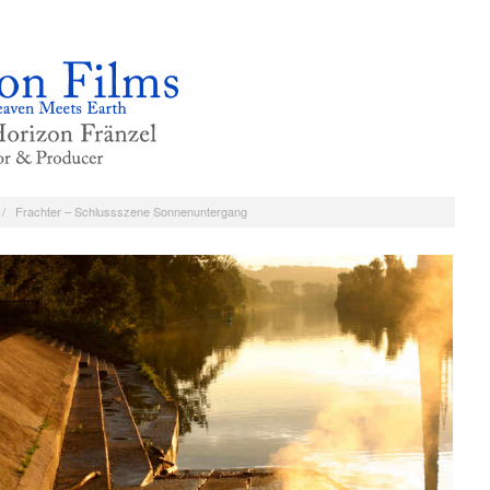
/
Frachter – Schlussszene Sonnenuntergang