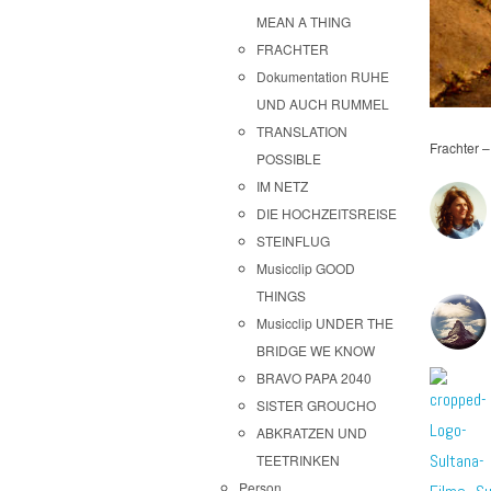
MEAN A THING
FRACHTER
Dokumentation RUHE
UND AUCH RUMMEL
TRANSLATION
Frachter 
POSSIBLE
IM NETZ
DIE HOCHZEITSREISE
STEINFLUG
Musicclip GOOD
THINGS
Musicclip UNDER THE
BRIDGE WE KNOW
BRAVO PAPA 2040
SISTER GROUCHO
ABKRATZEN UND
TEETRINKEN
Person