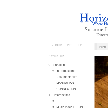
DIRECTOR & PRODUCER
Home
NAVIGATION
Startseite
In Produktion:
Dokumentarfilm
MANHATTAN
CONNECTION
Referenzflme
Music-Video IT DON´T