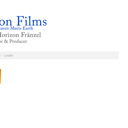
/
Lola60