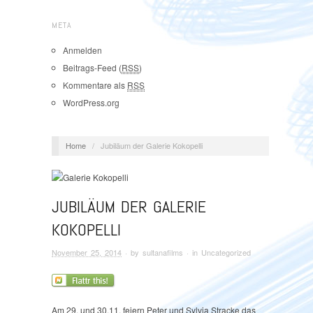
META
Anmelden
Beitrags-Feed (
RSS
)
Kommentare als
RSS
WordPress.org
Home
/
Jubiläum der Galerie Kokopelli
JUBILÄUM DER GALERIE
KOKOPELLI
November 25, 2014
· by
sultanafilms
· in
Uncategorized
Am 29. und 30.11. feiern Peter und Sylvia Stracke das